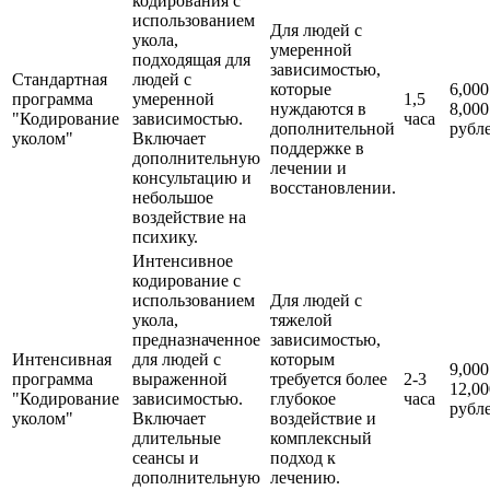
кодирования с
использованием
Для людей с
укола,
умеренной
подходящая для
зависимостью,
Стандартная
людей с
которые
6,000
программа
умеренной
1,5
нуждаются в
8,000
"Кодирование
зависимостью.
часа
дополнительной
рубл
уколом"
Включает
поддержке в
дополнительную
лечении и
консультацию и
восстановлении.
небольшое
воздействие на
психику.
Интенсивное
кодирование с
использованием
Для людей с
укола,
тяжелой
предназначенное
зависимостью,
Интенсивная
для людей с
которым
9,000
программа
выраженной
требуется более
2-3
12,00
"Кодирование
зависимостью.
глубокое
часа
рубл
уколом"
Включает
воздействие и
длительные
комплексный
сеансы и
подход к
дополнительную
лечению.