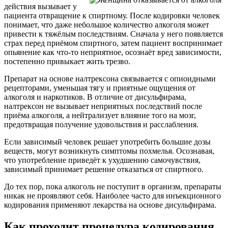
действия вызывает у
пациента отвращение к спиртному. После кодировки человек
понимает, что даже небольшое количество алкоголя может
привести к тяжёлым последствиям. Сначала у него появляется
страх перед приёмом спиртного, затем пациент воспринимает
опьянение как что-то неприятное, осознаёт вред зависимости,
постепенно привыкает жить трезво.
Препарат на основе налтрексона связывается с опиоидными
рецепторами, уменьшая тягу и приятные ощущения от
алкоголя и наркотиков. В отличие от дисульфирама,
налтрексон не вызывает неприятных последствий после
приёма алкоголя, а нейтрализует влияние того на мозг,
предотвращая получение удовольствия и расслабления.
Если зависимый человек решает употребить большие дозы
веществ, могут возникнуть симптомы похмелья. Осознавая,
что употребление приведёт к ухудшению самочувствия,
зависимый принимает решение отказаться от спиртного.
До тех пор, пока алкоголь не поступит в организм, препараты
никак не проявляют себя. Наиболее часто для инъекционного
кодирования применяют лекарства на основе дисульфирама.
Как проходит процедура кодирования