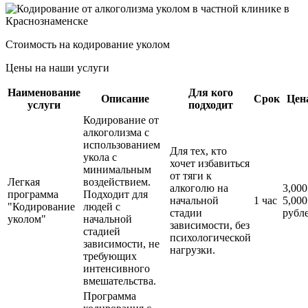
Стоимость на кодирование уколом
Цены на наши услуги
Наименование
Для кого
Описание
Срок
Цен
услуги
подходит
Кодирование от
алкоголизма с
использованием
Для тех, кто
укола с
хочет избавиться
минимальным
от тяги к
Легкая
воздействием.
алкоголю на
3,000
программа
Подходит для
начальной
1 час
5,000
"Кодирование
людей с
стадии
рубл
уколом"
начальной
зависимости, без
стадией
психологической
зависимости, не
нагрузки.
требующих
интенсивного
вмешательства.
Программа