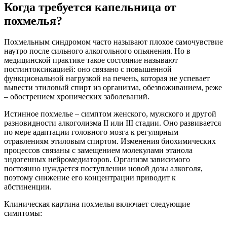
Когда требуется капельница от
похмелья?
Похмельным синдромом часто называют плохое самочувствие
наутро после сильного алкогольного опьянения. Но в
медицинской практике такое состояние называют
постинтоксикацией: оно связано с повышенной
функциональной нагрузкой на печень, которая не успевает
вывести этиловый спирт из организма, обезвоживанием, реже
– обострением хронических заболеваний.
Истинное похмелье – симптом женского, мужского и другой
разновидности алкоголизма II или III стадии. Оно развивается
по мере адаптации головного мозга к регулярным
отравлениям этиловым спиртом. Изменения биохимических
процессов связаны с замещением молекулами этанола
эндогенных нейромедиаторов. Организм зависимого
постоянно нуждается поступлении новой дозы алкоголя,
поэтому снижение его концентрации приводит к
абстиненции.
Клиническая картина похмелья включает следующие
симптомы: