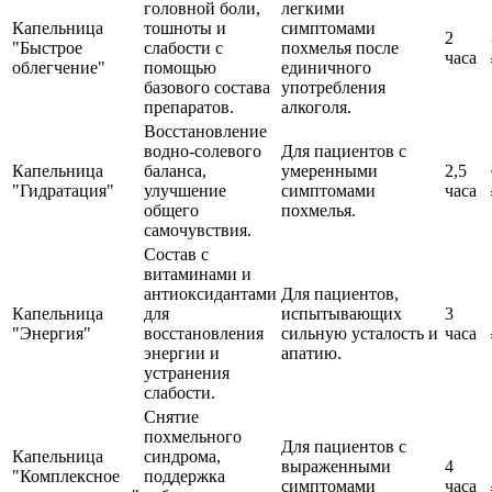
головной боли,
легкими
Капельница
тошноты и
симптомами
2
"Быстрое
слабости с
похмелья после
часа
облегчение"
помощью
единичного
базового состава
употребления
препаратов.
алкоголя.
Восстановление
водно-солевого
Для пациентов с
Капельница
баланса,
умеренными
2,5
"Гидратация"
улучшение
симптомами
часа
общего
похмелья.
самочувствия.
Состав с
витаминами и
антиоксидантами
Для пациентов,
Капельница
для
испытывающих
3
"Энергия"
восстановления
сильную усталость и
часа
энергии и
апатию.
устранения
слабости.
Снятие
похмельного
Для пациентов с
Капельница
синдрома,
выраженными
4
"Комплексное
поддержка
симптомами
часа