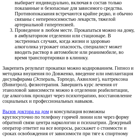
выбирает индивидуально, включая в состав только
показанные и безопасные для зависимого средства.
Противопоказания встречаются крайне редко, и обычно
связаны с непереносимостью лекарств, тяжелой
артериальной гипертензией.
Проведение в любом месте. Прокапаться можно на дому,
в амбулаторном отделении или стационаре. В
экстренных случаях, когда жизни и здоровью
алкоголика угрожает опасность, специалист может
вводить раствор в автомобиле или реанимобиле, во
время транспортировки в клинику.
Закрепить результат прокапки можно кодированием. Гипноз и
методика внушения по Довженко, введение или имплантация
дисульфирама (Эспераль, Торпедо, Аквилонг), налтрексона
(Вивитрол), физиотерапия. Завершить курс лечения от
этаноловой зависимости можно в отделении реабилитации,
где алкоголик проходит через психотерапию, восстановление
социальных и профессиональных навыков.
Вызов доктора на дом
и консультация возможны
круглосуточно по телефону горячей линии или через форму
обратной связи центра наркологии и психиатрии. Дежурный
оператор ответит на все вопросы, расскажет о стоимости и
сроках освобождения от зависимости при тяге к спиртному