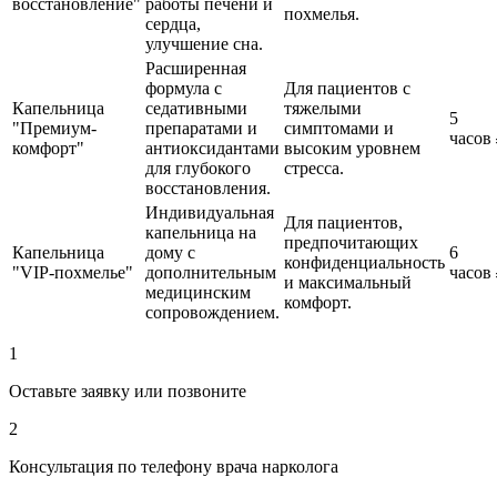
восстановление"
работы печени и
похмелья.
сердца,
улучшение сна.
Расширенная
формула с
Для пациентов с
Капельница
седативными
тяжелыми
5
"Премиум-
препаратами и
симптомами и
часов
комфорт"
антиоксидантами
высоким уровнем
для глубокого
стресса.
восстановления.
Индивидуальная
Для пациентов,
капельница на
предпочитающих
Капельница
дому с
6
конфиденциальность
"VIP-похмелье"
дополнительным
часов
и максимальный
медицинским
комфорт.
сопровождением.
1
Оставьте заявку или позвоните
2
Консультация по телефону врача нарколога