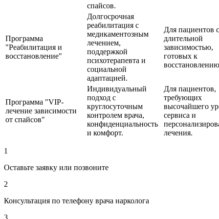
спайсов.
Долгосрочная
реабилитация с
Для пациентов 
медикаментозным
Программа
длительной
лечением,
"Реабилитация и
зависимостью,
поддержкой
восстановление"
готовых к
психотерапевта и
восстановлению
социальной
адаптацией.
Индивидуальный
Для пациентов,
подход с
требующих
Программа "VIP-
круглосуточным
высочайшего ур
лечение зависимости
контролем врача,
сервиса и
от спайсов"
конфиденциальность
персонализиров
и комфорт.
лечения.
1
Оставьте заявку или позвоните
2
Консультация по телефону врача нарколога
3