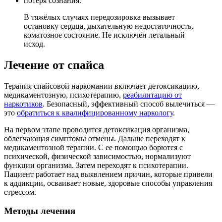
потеря сознания.
В тяжёлых случаях передозировка вызывает
остановку сердца, дыхательную недостаточность,
коматозное состояние. Не исключён летальный
исход.
Лечение от спайса
Терапия спайсовой наркомании включает детоксикацию,
медикаментозную, психотерапию,
реабилитацию от
наркотиков
. Безопасный, эффективный способ вылечиться —
это
обратиться к квалифицированному наркологу
.
На первом этапе проводится детоксикация организма,
облегчающая симптомы отмены. Дальше переходят к
медикаментозной терапии. С ее помощью борются с
психической, физической зависимостью, нормализуют
функции организма. Затем переходят к психотерапии.
Пациент работает над выявлением причин, которые привели
к аддикции, осваивает новые, здоровые способы управления
стрессом.
Методы лечения