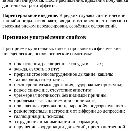
затем ингалируются. После распыления, вдыхания получается
достичь быстрого эффекта.
Парентеральное введение
. В редких случаях синтетические
каннабиноиды растворяют, вводят внутривенно, что связано с
высоким риском передозировки, серьёзных осложнений.
Признаки употребления спайсов
При приёме курительных смесей проявляются физические,
поведенческие, психологические симптомы:
покраснения, расширенные сосуды в глазах;
жажда, сухость во рту;
прерывистое или затруднённое дыхание, кашель;
тахикардия, гипертония;
неконтролируемые дрожания, судорожные приступы;
резкое снижение, отсутствие аппетита;
чрезмерная потливость без видимой причины;
проблемы с засыпанием или сонливость;
повышенная тревожность, паранойя, подозрительность;
резкие перепады настроения от эйфории до депрессии;
галлюцинации, психозы;
затруднения в запоминании информации;
нарушение координации движений, пространственной