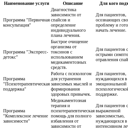
Наименование услуги
Описание
Для кого под
Диагностика
зависимости от
Для пациентов,
Программа "Первичная
спайсов и
осознающих св
консультация"
определение
проблему и гот
индивидуального
начать лечение.
плана лечения.
Быстрое очищение
организма от
Для пациентов 
Программа "Экспресс-
токсинов с
острыми симпт
детокс"
использованием
отравления спа
медикаментозных
средств.
Работа с психологом
Для пациентов,
Программа
для устранения
нуждающихся в
"Психотерапевтическая
зависимых мыслей и
эмоциональной 
поддержка"
формирования
психологическо
здоровых привычек.
поддержке.
Медикаментозная
терапия и
Для пациентов 
Программа
психотерапевтическая
выраженной
"Комплексное лечение
помощь для полного
зависимостью,
зависимости"
избавления от
нуждающихся в
зависимости от
интенсивном ле